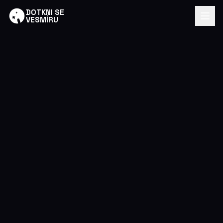
DOTKNI SE
VESMÍRU
Mise
openSTRATOkit
Pro školy
Média
Kontakt
Přihlásit školu
Příručka →